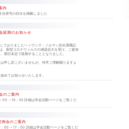
案内
57号合併号の目次を掲載しました
例会延期のお知らせ
定しておりましたヘィヴンズ・ノルマン先生退職記
）は、新型コロナウィルスの感染拡大を受け、ご参加
果、期日未定で延期することとなりました。
には申し訳ございませんが、何卒ご理解賜りますよ
は改めてお知らせいたします。
例会のご案内
：00 ～16：30 詳細は学会活動ページをご覧くだ
研究例会のご案内
5：00 ～17：00 詳細は学会活動ページをご覧くだ