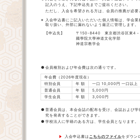
記入のうえ、下記申込先までご提出ください。
ただし、入会を希望される方は、会員の推薦が必要
※
入会申込書にご記入いただいた個人情報は、学会業
取り扱い、外部に漏れないよう厳正に管理します。
【申込先】
〒150-8440 東京都渋谷区東4－
國學院大學神道文化学部
神道宗教学会
●
会員種別および年会費は次の通りです。
年会費（2026年度現在）
特別会員
年 額
一口 10,000円 一口以上
普通会員
年 額
5,000円
学生会員
年 額
3,000円
●
普通会員は、本会会誌の配布を受け、会誌および学
究を発表することができます。
●
学校法人に学籍のある方は、学生会員となります。
入会申込書は
こちらのファイル
をダウン