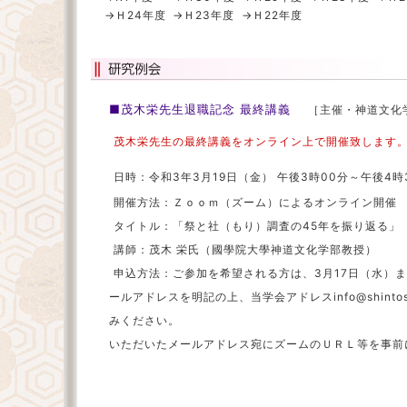
→Ｈ24年度
→Ｈ23年度
→Ｈ22年度
■茂木栄先生退職記念 最終講義
［主催・神道文化
茂木栄先生の最終講義をオンライン上で開催致します
日時：令和3年3月19日（金） 午後3時00分～午後4時
開催方法：Ｚｏｏｍ（ズーム）によるオンライン開催
タイトル：「祭と社（もり）調査の45年を振り返る」
講師：茂木 栄氏（國學院大學神道文化学部教授）
申込方法：ご参加を希望される方は、3月17日（水）
ールアドレスを明記の上、当学会アドレスinfo@shintos
みください。
いただいたメールアドレス宛にズームのＵＲＬ等を事前