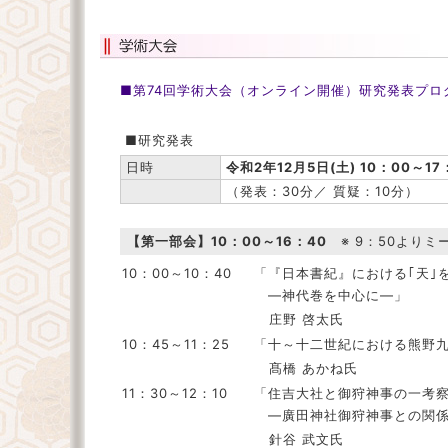
■第74回学術大会（オンライン開催）研究発表プロ
■研究発表
日時
令和2年12月5日(土) 10：00～17
（発表：30分／ 質疑：10分）
【第一部会】10：00～16：40
※ 9：50よりミ
10：00～10：40
「『日本書紀』における｢天｣
―神代巻を中心に―」
庄野 啓太氏
10：45～11：25
「十～十二世紀における熊野
髙橋 あかね氏
11：30～12：10
「住吉大社と御狩神事の一考
―廣田神社御狩神事との関係
針谷 武文氏