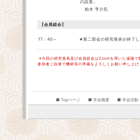
の設置」
柏木 亨介氏
【会員総会】
17：40～
※
第二部会の研究発表が終了
※今回の研究発表及び会員総会はZoomを用いた遠隔
参加者ご自身で機材等の準備をよろしくお願い申し上げ
■ Topページ
■ 学会概要
■ 学会活動