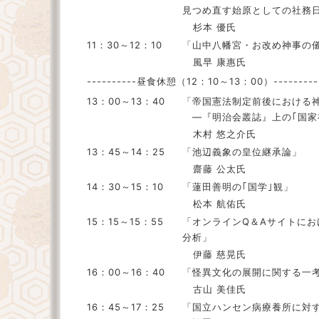
見つめ直す始原としての社務
杉本 優氏
11：30～12：10
「山中八幡宮・お改め神事の
風早 康惠氏
----------昼食休憩（12：10～13：00）------------
13：00～13：40
「帝国憲法制定前後における
―『明治会叢誌』上の｢国家
木村 悠之介氏
13：45～14：25
「池辺義象の皇位継承論」
齋藤 公太氏
14：30～15：10
「蓮田善明の｢国学｣観」
松本 航佑氏
15：15～15：55
「オンラインQ＆Aサイトに
分析」
伊藤 慈晃氏
16：00～16：40
「怪異文化の展開に関する一
古山 美佳氏
16：45～17：25
「国立ハンセン病療養所に対