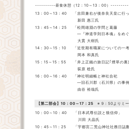
----------昼食休憩（12：10～13：00）------------
13：00～13：40
「吉田兼右が後奈良天皇に行
新田 惠三氏
13：45～14：25
「松岡雄淵の学問と葛藤
―『神道学則日本魂』をめぐ
大貫 大樹氏
14：30～15：10
「近世期有職家についての一
岡本 和真氏
15：15～15：55
「井上正鐵の旅日記｢煙草の裏
荻原 稔氏
16：00～16：40
「神社明細帳と神社合祀
―旧石川郡（石川県）の事例
由谷 裕哉氏
【第二部会】10：00～17：25
※ 9：50よりミ
10：00～10：40
「日本武尊伝説と狼信仰」
川田 大晶氏
10：45～11：25
「宇都宮二荒山神社社務日誌翻